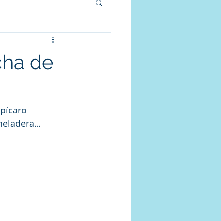
cha de
pícaro 
 heladera…