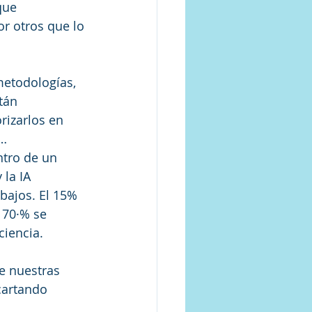
que 
r otros que lo 
etodologías, 
tán 
izarlos en 
n…
ntro de un 
la IA 
bajos. El 15% 
 70·% se 
ciencia.
e nuestras 
cartando 