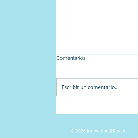
Comentarios
Escribir un comentario...
Escribe en tu blog desde tu
sitio web o móvil
© 2026 Innovation@Reach.