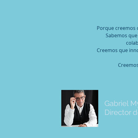
Porque creemos q
Sabemos que la
colab
Creemos que inno
Creemos 
Gabriel M
Director 