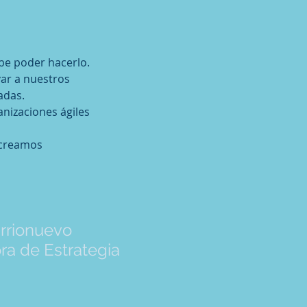
be poder hacerlo.
var a nuestros
adas.
nizaciones ágiles
 creamos
rrionuevo
ra de Estrategia